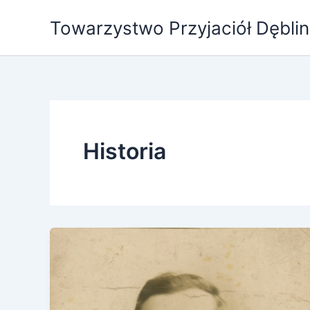
Przejdź
Towarzystwo Przyjaciół Dębli
do
treści
Historia